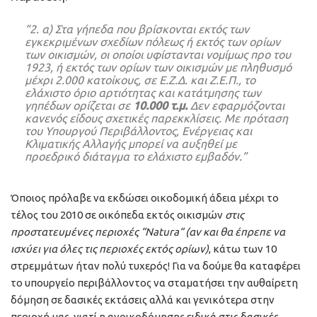
“2. α) Στα γήπεδα που βρίσκονται εκτός των
εγκεκριμένων σχεδίων πόλεως ή εκτός των ορίων
των οικισμών, οι οποίοι υφίστανται νομίμως προ του
1923, ή εκτός των ορίων των οικισμών με πληθυσμό
μέχρι 2.000 κατοίκους, σε Ε.Ζ.Δ. και Ζ.Ε.Π., το
ελάχιστο όριο αρτιότητας και κατάτμησης των
γηπέδων ορίζεται σε
10.000 τ.μ.
Δεν εφαρμόζονται
κανενός είδους σχετικές παρεκκλίσεις. Με πρόταση
του Υπουργού Περιβάλλοντος, Ενέργειας και
Κλιματικής Αλλαγής μπορεί να αυξηθεί με
προεδρικό διάταγμα το ελάχιστο εμβαδόν.”
Όποιος πρόλαβε να εκδώσει οικοδομική άδεια μέχρι το
τέλος του 2010 σε οικόπεδα εκτός οικισμών
στις
προστατευμένες περιοχές “
Natura
“
(αν και θα έπρεπε να
ισχύει για όλες τις περιοχές εκτός ορίων)
, κάτω των 10
στρεμμάτων ήταν πολύ τυχερός! Για να δούμε θα καταφέρει
το υπουργείο περιβάλλοντος να σταματήσει την αυθαίρετη
δόμηση σε δασικές εκτάσεις αλλά και γενικότερα στην
περιοχή μας, γιατί η ανοικοδόμησης ειδικά στις δασικές