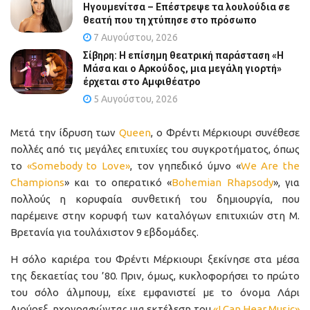
Ηγουμενίτσα – Επέστρεψε τα λουλούδια σε
θεατή που τη χτύπησε στο πρόσωπο
7 Αυγούστου, 2026
Σίβηρη: Η επίσημη θεατρική παράσταση «Η
Μάσα και ο Αρκούδος, μια μεγάλη γιορτή»
έρχεται στο Αμφιθέατρο
5 Αυγούστου, 2026
Μετά την ίδρυση των
Queen
, ο Φρέντι Μέρκιουρι συνέθεσε
πολλές από τις μεγάλες επιτυχίες του συγκροτήματος, όπως
το
«Somebody to Love»
, τον γηπεδικό ύμνο «
We Are the
Champions
» και το οπερατικό «
Bohemian Rhapsody
», για
πολλούς η κορυφαία συνθετική του δημιουργία, που
παρέμεινε στην κορυφή των καταλόγων επιτυχιών στη Μ.
Βρετανία για τουλάχιστον 9 εβδομάδες.
Η σόλο καριέρα του Φρέντι Μέρκιουρι ξεκίνησε στα μέσα
της δεκαετίας του ’80. Πριν, όμως, κυκλοφορήσει το πρώτο
του σόλο άλμπουμ, είχε εμφανιστεί με το όνομα Λάρι
Λιούρεξ, ηχογραφώντας μια εκτέλεση του
«I Can Hear Music»