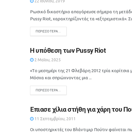
22 Ιουνίου, 2019
Ρωσικό δικαστήριο απαγόρευσε σήμερα τη μετάδο
Pussy Riot, χαρακτηρίζοντάς τα «εξτρεμιστικά». Συ
DETAILS
ΠΕΡΙΣΣΌΤΕΡΑ...
Η υπόθεση των Pussy Riot
2 Μαΐου, 2025
«Tο μεσημέρι της 21 Φλεβάρη 2012 τρία κορίτσια
Μόσχα και σπρώχνοντας μια ...
DETAILS
ΠΕΡΙΣΣΌΤΕΡΑ...
Έπιασε χίλια στήθη για χάρη του Πο
11 Σεπτεμβρίου, 2011
Οι υποστηρικτές του Βλάντιμιρ Πούτιν φαίνεται π