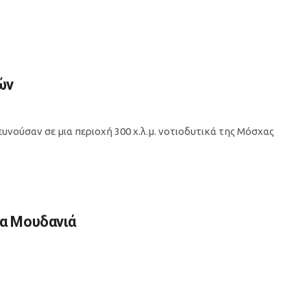
ών
υνούσαν σε μια περιοχή 300 χ.λ.μ. νοτιοδυτικά της Μόσχας
α Μουδανιά