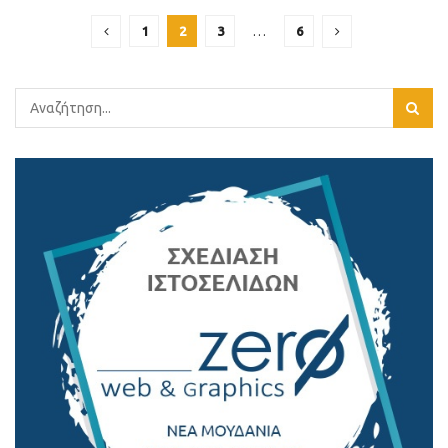
1
2
3
…
6