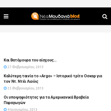
Και Βατόμουρα του αίσχους…
27 Φεβρουαρίου, 2013
Καλύτερη ταινία το «Argo» – Ιστορικό τρίτο Οσκαρ για
τον Ντ. Ντέι Λιούις
25 Φεβρουαρίου, 2013
Οι υποψηφιότητες για τα Αμερικανικά Βραβεία
Παραγωγών
4 Ιανουαρίου, 2013