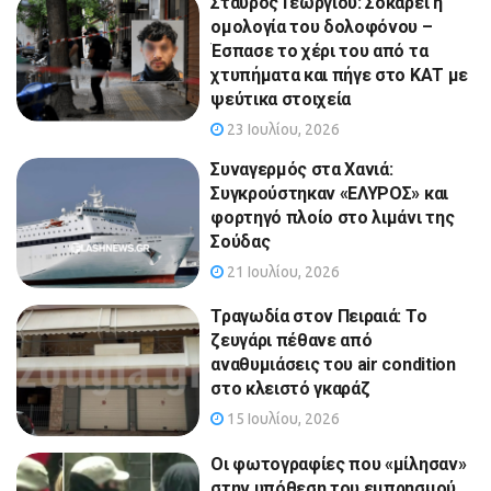
Σταύρος Γεωργίου: Σοκάρει η
ομολογία του δολοφόνου –
Έσπασε το χέρι του από τα
χτυπήματα και πήγε στο ΚΑΤ με
ψεύτικα στοιχεία
23 Ιουλίου, 2026
Συναγερμός στα Χανιά:
Συγκρούστηκαν «ΕΛΥΡΟΣ» και
φορτηγό πλοίο στο λιμάνι της
Σούδας
21 Ιουλίου, 2026
Τραγωδία στον Πειραιά: Το
ζευγάρι πέθανε από
αναθυμιάσεις του air condition
στο κλειστό γκαράζ
15 Ιουλίου, 2026
Οι φωτογραφίες που «μίλησαν»
στην υπόθεση του εμπρησμού