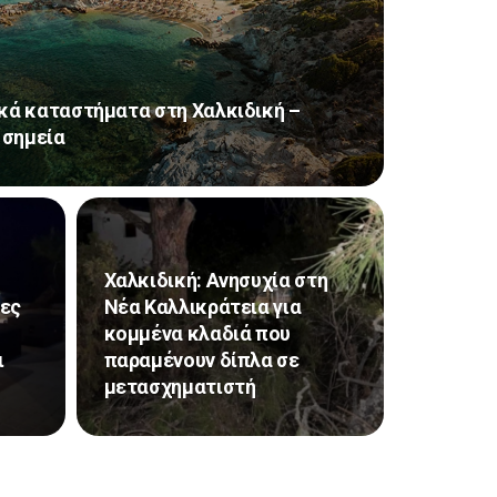
κά καταστήματα στη Χαλκιδική –
 σημεία
Χαλκιδική: Ανησυχία στη
λες
Νέα Καλλικράτεια για
κομμένα κλαδιά που
ι
παραμένουν δίπλα σε
μετασχηματιστή