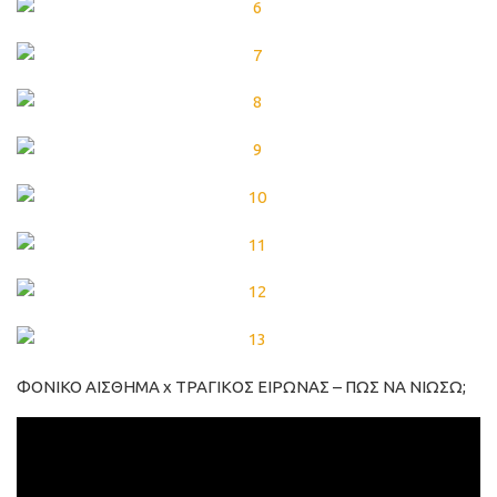
ΦONIKO AIΣΘHMA x TPAΓΙΚOΣ EIPΩNAΣ – ΠΩΣ NA NIΩΣΩ;