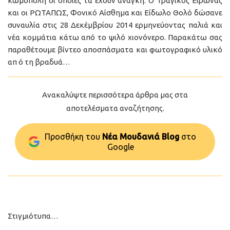
κωμόπολη οι οποίες τα έχουν ανάγκη. Ο Τραγικός Είρωνας
και οι ΡΩΤΑΠΩΣ, Φονικό Αίσθημα και Είδωλο Θολό δώσανε
συναυλία στις 28 Δεκέμβρίου 2014 ερμηνεύοντας παλιά και
νέα κομμάτια κάτω από το ψιλό χιονόνερο. Παρακάτω σας
παραθέτουμε βίντεο αποσπάσματα και φωτογραφικό υλικό
απ ό τη βραδυά…
Ανακαλύψτε περισσότερα άρθρα μας στα
αποτελέσματα αναζήτησης.
Προσθήκη του
Νέα Μουδανιά Blog
στo
Google
Στιγμιότυπα…