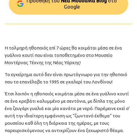
Προσθήκη του
Νέα Μουδανιά Blog
στo
Google
Η τολμηρή ηθοποιός επί 7 ώρες θα κοιμάται μέσα σε ένα
γυάλινο κουτί που είναι τοποθετημένο στο Μουσείο
Μοντέρνας Τέχνης της Νέας Υόρκης!
Το εγχείρημα αυτό δεν είναι πρωτόγνωρο για την ηθοποιό
που το επανέλαβε το 1995 σε γκαλερί του Λονδίνου!
Έτσι λοιπόν η ηθοποιός κοιμάται μέσα σε ένα γυάλινο κουτί
σε ένα κρεβάτι καλυμμένο με σεντόνια, με δίπλα της μόνο
ένα ζευγάρι γυαλιά και μία κανάτα με νερό. Παρέμεινε εκεί σ’
αυτή την ιδιαίτερη εμφάνιση ως “ζωντανό έκθεμα” του
μουσείου καθ όλη τη διάρκεια της ημέρας, με τους
παρευρισκόμενους να αντικρίζουν ένα ξεχωριστό θέαμα.