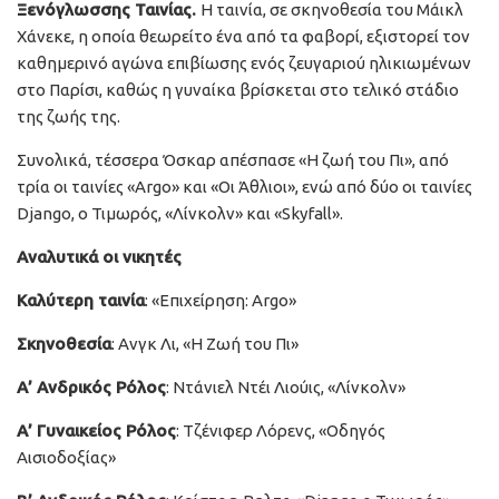
Ξενόγλωσσης Ταινίας.
Η ταινία, σε σκηνοθεσία του Μάικλ
Χάνεκε, η οποία θεωρείτο ένα από τα φαβορί, εξιστορεί τον
καθημερινό αγώνα επιβίωσης ενός ζευγαριού ηλικιωμένων
στο Παρίσι, καθώς η γυναίκα βρίσκεται στο τελικό στάδιο
της ζωής της.
Συνολικά, τέσσερα Όσκαρ απέσπασε «Η ζωή του Πι», από
τρία οι ταινίες «Argo» και «Οι Άθλιοι», ενώ από δύο οι ταινίες
Django, ο Τιμωρός, «Λίνκολν» και «Skyfall».
Αναλυτικά οι νικητές
Καλύτερη ταινία
: «Επιχείρηση: Argo»
Σκηνοθεσία
: Ανγκ Λι, «Η Ζωή του Πι»
Α’ Ανδρικός Ρόλος
: Ντάνιελ Ντέι Λιούις, «Λίνκολν»
Α’ Γυναικείος Ρόλος
: Τζένιφερ Λόρενς, «Οδηγός
Αισιοδοξίας»