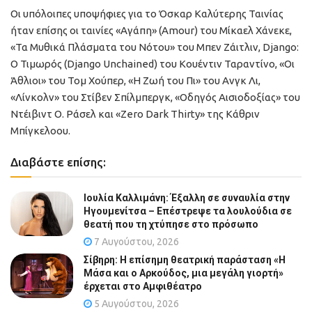
Οι υπόλοιπες υποψήφιες για το Όσκαρ Καλύτερης Ταινίας
ήταν επίσης οι ταινίες «Αγάπη» (Amour) του Μίκαελ Χάνεκε,
«Τα Μυθικά Πλάσματα του Νότου» του Μπεν Ζάιτλιν, Django:
Ο Τιμωρός (Django Unchained) του Κουέντιν Ταραντίνο, «Οι
Άθλιοι» του Τομ Χούπερ, «Η Ζωή του Πι» του Ανγκ Λι,
«Λίνκολν» του Στίβεν Σπίλμπεργκ, «Οδηγός Αισιοδοξίας» του
Ντέιβιντ Ο. Ράσελ και «Zero Dark Thirty» της Κάθριν
Μπίγκελοου.
Διαβάστε επίσης:
Ιουλία Καλλιμάνη: Έξαλλη σε συναυλία στην
Ηγουμενίτσα – Επέστρεψε τα λουλούδια σε
θεατή που τη χτύπησε στο πρόσωπο
7 Αυγούστου, 2026
Σίβηρη: Η επίσημη θεατρική παράσταση «Η
Μάσα και ο Αρκούδος, μια μεγάλη γιορτή»
έρχεται στο Αμφιθέατρο
5 Αυγούστου, 2026