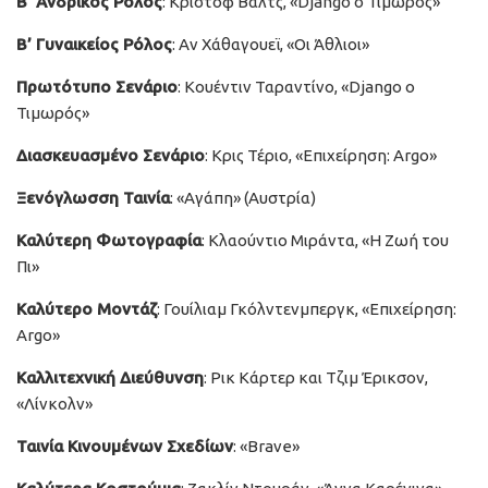
Β’ Ανδρικός Ρόλος
: Κρίστοφ Βαλτς, «Django ο Τιμωρός»
Β’ Γυναικείος Ρόλος
: Αν Χάθαγουεϊ, «Οι Άθλιοι»
Πρωτότυπο Σενάριο
: Κουέντιν Ταραντίνο, «Django ο
Τιμωρός»
Διασκευασμένο Σενάριο
: Κρις Τέριο, «Επιχείρηση: Argo»
Ξενόγλωσση Ταινία
: «Αγάπη» (Αυστρία)
Καλύτερη Φωτογραφία
: Κλαούντιο Μιράντα, «Η Ζωή του
Πι»
Καλύτερο Μοντάζ
: Γουίλιαμ Γκόλντενμπεργκ, «Επιχείρηση:
Argo»
Καλλιτεχνική Διεύθυνση
: Ρικ Κάρτερ και Τζιμ Έρικσον,
«Λίνκολν»
Ταινία Κινουμένων Σχεδίων
: «Brave»