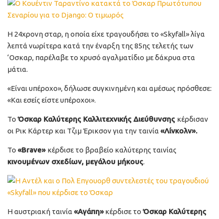
Η 24χρονη σταρ, η οποία είχε τραγουδήσει το «Skyfall» λίγα
λεπτά νωρίτερα κατά την έναρξη της 85ης τελετής των
‘Οσκαρ, παρέλαβε το χρυσό αγαλματίδιο με δάκρυα στα
μάτια.
«Είναι υπέροχο», δήλωσε συγκινημένη και αμέσως πρόσθεσε:
«Και εσείς είστε υπέροχοι».
Το
Όσκαρ Καλύτερης Καλλιτεχνικής Διεύθυνσης
κέρδισαν
οι Ρικ Κάρτερ και Τζιμ Έρικσον για την ταινία
«Λίνκολν».
Το
«Brave»
κέρδισε το βραβείο καλύτερης ταινίας
κινουμένων σχεδίων, μεγάλου μήκους
.
Η αυστριακή ταινία
«Αγάπη»
κέρδισε το
Όσκαρ Καλύτερης