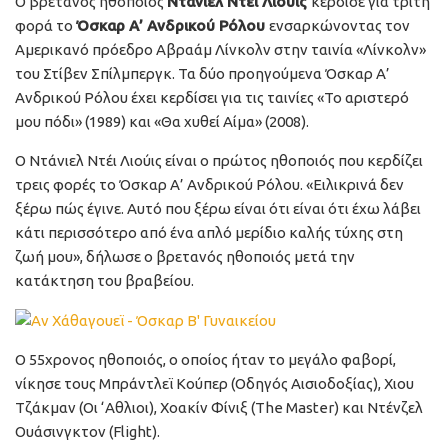
Ο βρετανός ηθοποιός
Ντάνιελ Ντέι Λιούις
κέρδισε για τρίτη
φορά το
Όσκαρ Α’ Ανδρικού Ρόλου
ενσαρκώνοντας τον
Αμερικανό πρόεδρο Αβραάμ Λίνκολν στην ταινία «Λίνκολν»
του Στίβεν Σπίλμπεργκ. Τα δύο προηγούμενα Όσκαρ Α’
Ανδρικού Ρόλου έχει κερδίσει για τις ταινίες «Το αριστερό
μου πόδι» (1989) και «Θα χυθεί Αίμα» (2008).
Ο Ντάνιελ Ντέι Λιούις είναι ο πρώτος ηθοποιός που κερδίζει
τρεις φορές το Όσκαρ Α’ Ανδρικού Ρόλου. «Ειλικρινά δεν
ξέρω πώς έγινε. Αυτό που ξέρω είναι ότι είναι ότι έχω λάβει
κάτι περισσότερο από ένα απλό μερίδιο καλής τύχης στη
ζωή μου», δήλωσε ο βρετανός ηθοποιός μετά την
κατάκτηση του βραβείου.
Ο 55χρονος ηθοποιός, ο οποίος ήταν το μεγάλο φαβορί,
νίκησε τους Μπράντλεϊ Κούπερ (Οδηγός Αισιοδοξίας), Χιου
Τζάκμαν (Οι ‘Αθλιοι), Χοακίν Φίνιξ (The Master) και Ντένζελ
Ουάσινγκτον (Flight).