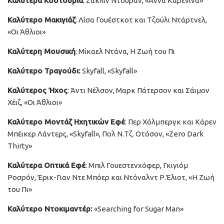
Καλύτερα Κοστούμια
: Ζακλίν Ντουράν, «Άννα Καρένινα»
Καλύτερο Μακιγιάζ
: Λίσα Γουέστκοτ και Τζούλι Ντάρτνελ,
«Οι Άθλιοι»
Καλύτερη Μουσική
: Μίκαελ Ντάνα, Η Ζωή του Πι
Καλύτερο Τραγούδι:
Skyfall, «Skyfall»
Καλύτερος Ήχος
: Άντι Νέλσον, Μαρκ Πάτερσον και Σάιμον
Χέιζ, «Οι Άθλιοι»
Καλύτερο Μοντάζ Ηχητικών Εφέ
: Περ Χόλμπεργκ και Κάρεν
Μπέικερ Λάντερς, «Skyfall», Πολ Ν.Τζ. Οτόσον, «Zero Dark
Thirty»
Καλύτερα Οπτικά Εφέ
: Μπιλ Γουεστενχόφερ, Γκιγιόμ
Ροσρόν, Έρικ-Γιαν Ντε Μπόερ και Ντόναλντ Ρ.Έλιοτ, «Η Ζωή
του Πι»
Καλύτερο Ντοκιμαντέρ:
«Searching for Sugar Man»