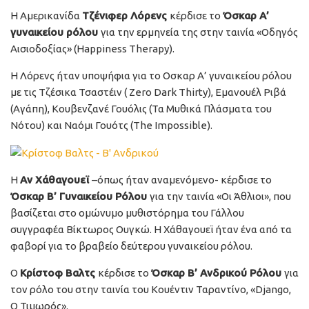
Η Αμερικανίδα
Τζένιφερ Λόρενς
κέρδισε το
Όσκαρ Α’
γυναικείου ρόλου
για την ερμηνεία της στην ταινία «Οδηγός
Αισιοδοξίας» (Happiness Therapy).
Η Λόρενς ήταν υποψήφια για το Οσκαρ Α’ γυναικείου ρόλου
με τις Τζέσικα Τσαστέιν ( Zero Dark Thirty), Εμανουέλ Ριβά
(Αγάπη), Κουβενζανέ Γουόλις (Τα Μυθικά Πλάσματα του
Νότου) και Ναόμι Γουότς (The Impossible).
Η
Αν Χάθαγουεϊ
–όπως ήταν αναμενόμενο- κέρδισε το
Όσκαρ Β’ Γυναικείου Ρόλου
για την ταινία «Οι Άθλιοι», που
βασίζεται στο ομώνυμο μυθιστόρημα του Γάλλου
συγγραφέα Βίκτωρος Ουγκώ. Η Χάθαγουεϊ ήταν ένα από τα
φαβορί για το βραβείο δεύτερου γυναικείου ρόλου.
Ο
Κρίστοφ Βαλτς
κέρδισε το
Όσκαρ Β’ Ανδρικού Ρόλου
για
τον ρόλο του στην ταινία του Κουέντιν Ταραντίνο, «Django,
Ο Τιμωρός».