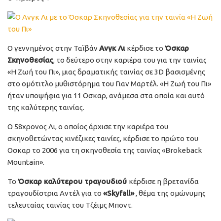
Ο γεννημένος στην Ταϊβάν
Ανγκ Λι
κέρδισε το
Όσκαρ
Σκηνοθεσίας
, το δεύτερο στην καριέρα του για την ταινίας
«Η Ζωή του Πι», μιας δραματικής ταινίας σε 3D βασισμένης
στο ομότιτλο μυθιστόρημα του Γιαν Μαρτέλ. «Η Ζωή του Πι»
ήταν υποψήφια για 11 Οσκαρ, ανάμεσα στα οποία και αυτό
της καλύτερης ταινίας.
Ο 58χρονος Λι, ο οποίος άρχισε την καριέρα του
σκηνοθετώντας κινέζικες ταινίες, κέρδισε το πρώτο του
Οσκαρ το 2006 για τη σκηνοθεσία της ταινίας «Βrokeback
Mountain».
Το
Όσκαρ καλύτερου τραγουδιού
κέρδισε η βρετανίδα
τραγουδίστρια Αντέλ για το
«Skyfall»
, θέμα της ομώνυμης
τελευταίας ταινίας του Τζέιμς Μποντ.