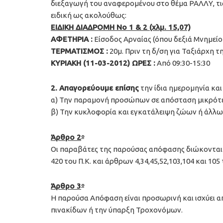
διεξαγωγή του αναφερομένου στο θέμα ΡΑΛΛΥ, τις
ειδική ως ακολούθως:
ΕΙΔΙΚΗ ΔΙΑΔΡΟΜΗ Νο 1 & 2 (χλμ. 15,07)
ΑΦΕΤΗΡΙΑ :
Είσοδος Αρναίας (όπου δεξιά Μνημεί
ΤΕΡΜΑΤΙΣΜΟΣ :
20μ. Πριν τη δ/ση για Ταξιάρχη 
ΚΥΡΙΑΚΗ (11-03-2012) ΩΡΕΣ :
Από 09:30-15:30
2. Απαγορεύουμε επίσης
την ίδια ημερομηνία κ
α) Την παραμονή προσώπων σε απόσταση μικρότερ
β) Την κυκλοφορία και εγκατάλειψη ζώων ή άλλ
Άρθρο 2
ο
Οι παραβάτες της παρούσας απόφασης διώκονται 
420 του Π.Κ. και άρθρων 4,34,45,52,103,104 και 10
Άρθρο 3
ο
Η παρούσα Απόφαση είναι προσωρινή και ισχύει α
πινακίδων ή την ύπαρξη Τροχονόμων.