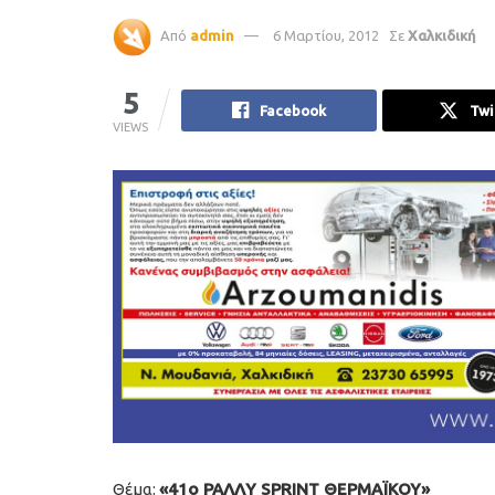
Από
admin
6 Μαρτίου, 2012
Σε
Χαλκιδική
5
Facebook
Twi
VIEWS
Θέμα:
«41ο ΡΑΛΛΥ SPRINT ΘΕΡΜΑΪΚΟΥ»