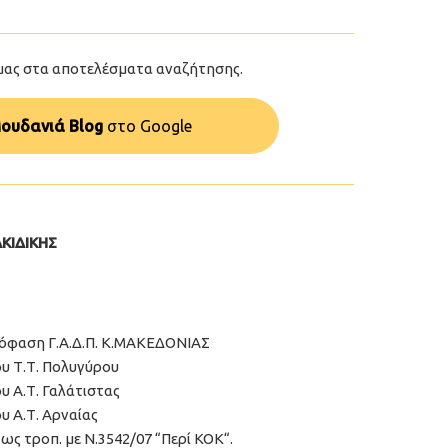
μας στα αποτελέσματα αναζήτησης.
ουδανιά Blog
στo Google
ΚΙΔΙΚΗΣ
Απόφαση Γ.Α.Δ.Π. Κ.ΜΑΚΕΔΟΝΙΑΣ
ου Τ.Τ. Πολυγύρου
υ Α.Τ. Γαλάτιστας
υ Α.Τ. Αρναίας
 ως τροπ. με Ν.3542/07 “Περί ΚΟΚ“.