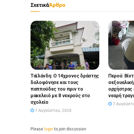
Σχετικά
Άρθρα
Ταϊλάνδη: Ο 14χρονος δράστης
Περού: Βίν
δολοφόνησε και τους
σεξουαλική
παππούδες του πριν το
ορχήστρας 
μακελειό με 8 νεκρούς στο
νεαρή τραγ
σχολείο
7 Αυγούστο
7 Αυγούστου, 2026
Please
login
to join discussion