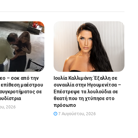
τεο – σοκ από την
Ιουλία Καλλιμάνη: Έξαλλη σε
 επίθεση μαέστρου
συναυλία στην Ηγουμενίτσα –
συγκροτήματος σε
Επέστρεψε τα λουλούδια σε
ουδίστρια
θεατή που τη χτύπησε στο
πρόσωπο
υ, 2026
7 Αυγούστου, 2026