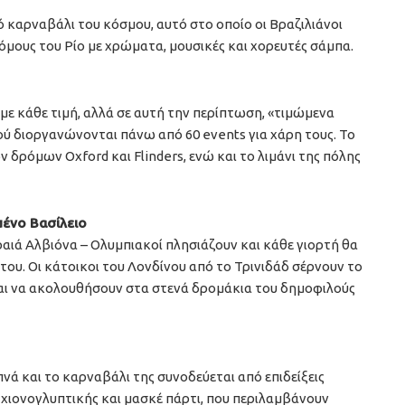
ό καρναβάλι του κόσμου, αυτό στο οποίο οι Βραζιλιάνοι
δρόμους του Ρίο με χρώματα, μουσικές και χορευτές σάμπα.
 με κάθε τιμή, αλλά σε αυτή την περίπτωση, «τιμώμενα
ού διοργανώνονται πάνω από 60 events για χάρη τους. Το
 δρόμων Oxford και Flinders, ενώ και το λιμάνι της πόλης
μένο Βασίλειο
αιά Αλβιόνα – Ολυμπιακοί πλησιάζουν και κάθε γιορτή θα
ου. Οι κάτοικοι του Λονδίνου από το Τρινιδάδ σέρνουν το
ται να ακολουθήσουν στα στενά δρομάκια του δημοφιλούς
ά και το καρναβάλι της συνοδεύεται από επιδείξεις
ιονογλυπτικής και μασκέ πάρτι, που περιλαμβάνουν