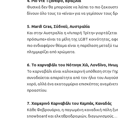
4. Ρίο ντε Τζανέιρο, Βραζιλία
Φυσικά δεν θα μπορούσε να λείπει το πιο ξακουστ
δίνουν όλο τους το «είναι» για να γεμίσουν τους 
5. Mardi Gras, Σύδνεϋ, Αυστραλία
Και στην Αυστραλία η «Λιπαρή Τρίτη» γιορτάζεται
πρόσωπα» είναι τα μέλη της LGBT κοινότητας, αφ
πιο ενδιαφέρον θέαμα είναι η παρέλαση μεταξύ των
πλημμυρίζει από χρώματα.
6. Το καρναβάλι του Νότινγκ Χιλ, Λονδίνο, Ηνω
Το καρναβάλι είναι καλοκαιρινή υπόθεση στην Γηρ
συνοδεύεται απαραίτητα από τον ήλιο του Αυγούστ
χορό, αλλά ένα εκατομμύριο επισκέπτες αναμένε
προαστίου.
7. Χειμερινό Καρναβάλι του Κεμπέκ, Καναδάς
Κάθε Φεβρουάριο, η παγωμένη καναδική πόλη ξυπν
snowboard και ελκηθροδρομιών, διαγωνισμούς… χ