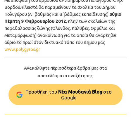
Με απόφαση του αρμόδιου αντιδημάρχου Πολυγύρου κ. Χρ.
Βορδού, κλειστά θα παραμείνουν τα σχολεία του Δήμου
Πολυγύρου (Α΄ βάθμιας και Β΄βάθμιας εκπαίδευσης)
αύριο
Πέμπτη 9 Φεβρουαρίου 2012
, πλην των σχολείων της
παραθαλάσσιας ζώνης (Όλυνθος, Καλύβες, Ορμύλια και
Μεταμόρφωση) ανακοίνωση για τα οποία θα αναρτηθεί
αύριο το πρωί στον δικτυακό τόπο του Δήμου μας
www.polygyros.gr
Ανακαλύψτε περισσότερα άρθρα μας στα
αποτελέσματα αναζήτησης.
Προσθήκη του
Νέα Μουδανιά Blog
στo
Google