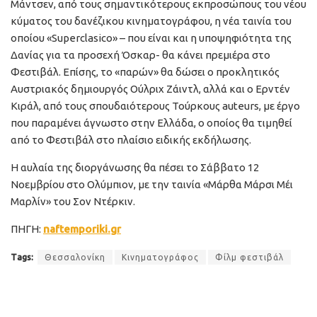
Μάντσεν, από τους σημαντικότερους εκπροσώπους του νέου
κύματος του δανέζικου κινηματογράφου, η νέα ταινία του
οποίου «Superclasico» – που είναι και η υποψηφιότητα της
Δανίας για τα προσεχή Όσκαρ- θα κάνει πρεμιέρα στο
Φεστιβάλ. Επίσης, το «παρών» θα δώσει ο προκλητικός
Αυστριακός δημιουργός Ούλριχ Ζάιντλ, αλλά και ο Ερντέν
Κιράλ, από τους σπουδαιότερους Τούρκους auteurs, με έργο
που παραμένει άγνωστο στην Ελλάδα, ο οποίος θα τιμηθεί
από το Φεστιβάλ στο πλαίσιο ειδικής εκδήλωσης.
Η αυλαία της διοργάνωσης θα πέσει το Σάββατο 12
Νοεμβρίου στο Ολύμπιον, με την ταινία «Μάρθα Μάρσι Μέι
Μαρλίν» του Σον Ντέρκιν.
ΠΗΓΗ:
naftemporiki.gr
Tags:
Θεσσαλονίκη
Κινηματογράφος
Φίλμ φεστιβάλ