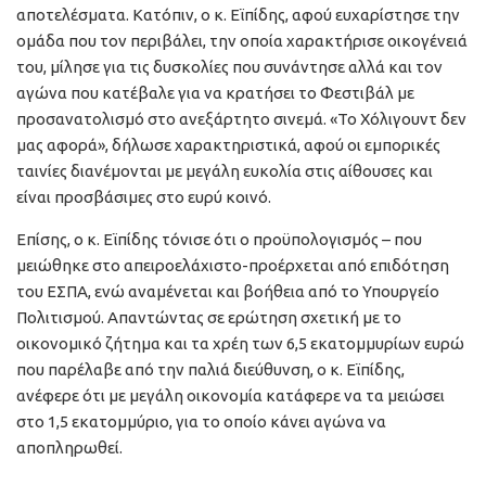
αποτελέσματα. Κατόπιν, ο κ. Εϊπίδης, αφού ευχαρίστησε την
ομάδα που τον περιβάλει, την οποία χαρακτήρισε οικογένειά
του, μίλησε για τις δυσκολίες που συνάντησε αλλά και τον
αγώνα που κατέβαλε για να κρατήσει το Φεστιβάλ με
προσανατολισμό στο ανεξάρτητο σινεμά. «Το Χόλιγουντ δεν
μας αφορά», δήλωσε χαρακτηριστικά, αφού οι εμπορικές
ταινίες διανέμονται με μεγάλη ευκολία στις αίθουσες και
είναι προσβάσιμες στο ευρύ κοινό.
Επίσης, ο κ. Εϊπίδης τόνισε ότι ο προϋπολογισμός – που
μειώθηκε στο απειροελάχιστο-προέρχεται από επιδότηση
του ΕΣΠΑ, ενώ αναμένεται και βοήθεια από το Υπουργείο
Πολιτισμού. Απαντώντας σε ερώτηση σχετική με το
οικονομικό ζήτημα και τα χρέη των 6,5 εκατομμυρίων ευρώ
που παρέλαβε από την παλιά διεύθυνση, ο κ. Εϊπίδης,
ανέφερε ότι με μεγάλη οικονομία κατάφερε να τα μειώσει
στο 1,5 εκατομμύριο, για το οποίο κάνει αγώνα να
αποπληρωθεί.