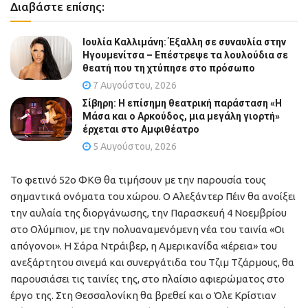
Διαβάστε επίσης:
Ιουλία Καλλιμάνη: Έξαλλη σε συναυλία στην
Ηγουμενίτσα – Επέστρεψε τα λουλούδια σε
θεατή που τη χτύπησε στο πρόσωπο
7 Αυγούστου, 2026
Σίβηρη: Η επίσημη θεατρική παράσταση «Η
Μάσα και ο Αρκούδος, μια μεγάλη γιορτή»
έρχεται στο Αμφιθέατρο
5 Αυγούστου, 2026
Το φετινό 52ο ΦΚΘ θα τιμήσουν με την παρουσία τους
σημαντικά ονόματα του χώρου. Ο Αλεξάντερ Πέιν θα ανοίξει
την αυλαία της διοργάνωσης, την Παρασκευή 4 Νοεμβρίου
στο Ολύμπιον, με την πολυαναμενόμενη νέα του ταινία «Οι
απόγονοι». Η Σάρα Ντράιβερ, η Αμερικανίδα «ιέρεια» του
ανεξάρτητου σινεμά και συνεργάτιδα του Τζιμ Τζάρμους, θα
παρουσιάσει τις ταινίες της, στο πλαίσιο αφιερώματος στο
έργο της. Στη Θεσσαλονίκη θα βρεθεί και ο Όλε Κρίστιαν