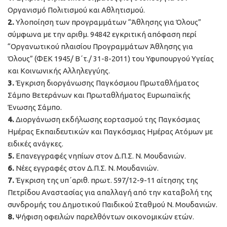
Οργανισμό Πολιτισμού και Αθλητισμού.
2.
Υλοποίηση των προγραμμάτων “Άθλησης για Όλους”
σύμφωνα με την αριθμ. 94842 εγκριτική απόφαση περί
“Οργανωτικού πλαισίου Προγραμμάτων Άθλησης για
Όλους” (ΦΕΚ 1945/ Β΄τ./ 31-8-2011) του Υφυπουργού Υγείας
και Κοινωνικής Αλληλεγγύης.
3.
Έγκριση διοργάνωσης Παγκόσμιου Πρωταθλήματος
Σάμπο Βετεράνων και Πρωταθλήματος Ευρωπαϊκής
Ένωσης Σάμπο.
4.
Διοργάνωση εκδήλωσης εορτασμού της Παγκόσμιας
Ημέρας Εκπαιδευτικών και Παγκόσμιας Ημέρας Ατόμων με
ειδικές ανάγκες.
5.
Επανεγγραφές νηπίων στον Δ.Π.Σ. Ν. Μουδανιών.
6.
Νέες εγγραφές στον Δ.Π.Σ. Ν. Μουδανιών.
7.
Έγκριση της υπ΄αριθ. πρωτ. 597/12-9-11 αίτησης της
Πετρίδου Αναστασίας για απαλλαγή από την καταβολή της
συνδρομής του Δημοτικού Παιδικού Σταθμού Ν. Μουδανιών.
8.
Ψήφιση οφειλών παρελθόντων οικονομικών ετών.