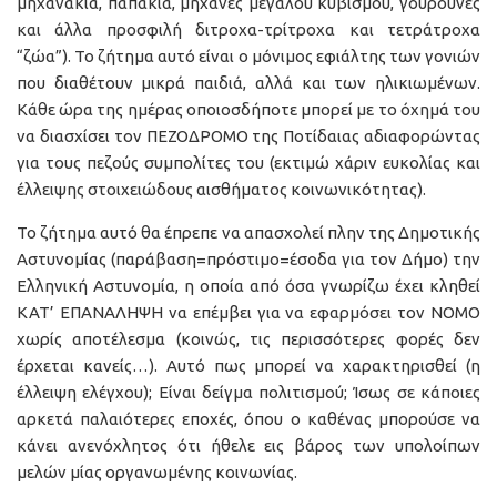
μηχανάκια, παπάκια, μηχανές μεγάλου κυβισμού, γουρούνες
και άλλα προσφιλή διτροχα-τρίτροχα και τετράτροχα
“ζώα”). Το ζήτημα αυτό είναι ο μόνιμος εφιάλτης των γονιών
που διαθέτουν μικρά παιδιά, αλλά και των ηλικιωμένων.
Κάθε ώρα της ημέρας οποιοσδήποτε μπορεί με το όχημά του
να διασχίσει τον ΠΕΖΟΔΡΟΜΟ της Ποτίδαιας αδιαφορώντας
για τους πεζούς συμπολίτες του (εκτιμώ χάριν ευκολίας και
έλλειψης στοιχειώδους αισθήματος κοινωνικότητας).
Το ζήτημα αυτό θα έπρεπε να απασχολεί πλην της Δημοτικής
Αστυνομίας (παράβαση=πρόστιμο=έσοδα για τον Δήμο) την
Ελληνική Αστυνομία, η οποία από όσα γνωρίζω έχει κληθεί
ΚΑΤ’ ΕΠΑΝΑΛΗΨΗ να επέμβει για να εφαρμόσει τον ΝΟΜΟ
χωρίς αποτέλεσμα (κοινώς, τις περισσότερες φορές δεν
έρχεται κανείς…). Αυτό πως μπορεί να χαρακτηρισθεί (η
έλλειψη ελέγχου); Είναι δείγμα πολιτισμού; Ίσως σε κάποιες
αρκετά παλαιότερες εποχές, όπου ο καθένας μπορούσε να
κάνει ανενόχλητος ότι ήθελε εις βάρος των υπολοίπων
μελών μίας οργανωμένης κοινωνίας.