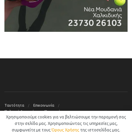
Ταυτότητα
Επικοινωνία
Πολιτική Απορρήτου – Όροι χρήσης
Χρησιμοποιούμε cookies για να βελτιώσουμε την παραμονή σας
© 2019
Νέα Μουδανιά Blog
στην σελίδα μας. Χρησιμοποιώντας τις υπηρεσίες μας,
συμφωνείτε με τους
Όρους Χρήσης
της ιστοσελίδας μας.