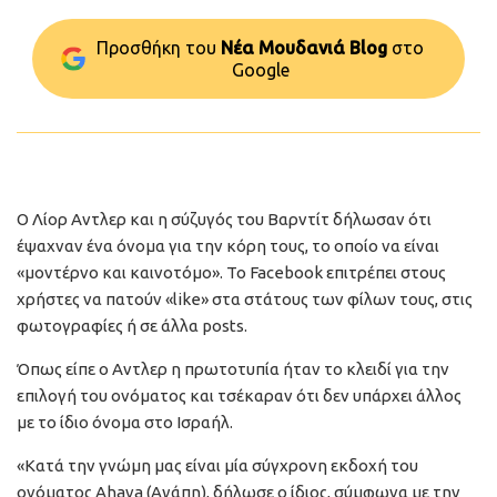
Προσθήκη του
Νέα Μουδανιά Blog
στo
Google
Ο Λίορ Αντλερ και η σύζυγός του Βαρντίτ δήλωσαν ότι
έψαχναν ένα όνομα για την κόρη τους, το οποίο να είναι
«μοντέρνο και καινοτόμο». Το Facebook επιτρέπει στους
χρήστες να πατούν «like» στα στάτους των φίλων τους, στις
φωτογραφίες ή σε άλλα posts.
Όπως είπε ο Αντλερ η πρωτοτυπία ήταν το κλειδί για την
επιλογή του ονόματος και τσέκαραν ότι δεν υπάρχει άλλος
με το ίδιο όνομα στο Ισραήλ.
«Κατά την γνώμη μας είναι μία σύγχρονη εκδοχή του
ονόματος Ahava (Αγάπη), δήλωσε ο ίδιος, σύμφωνα με την