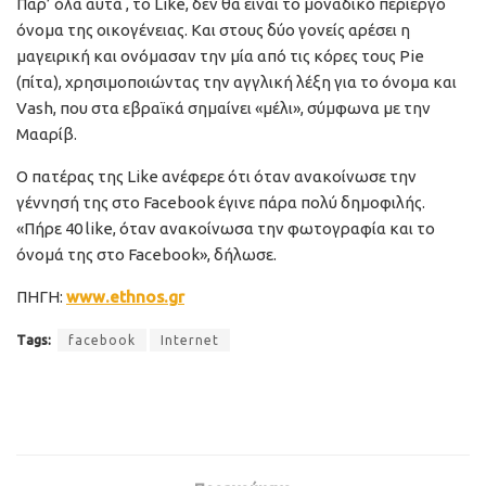
Παρ’ όλα αυτά , το Like, δεν θα είναι το μοναδικό περίεργο
όνομα της οικογένειας. Και στους δύο γονείς αρέσει η
μαγειρική και ονόμασαν την μία από τις κόρες τους Pie
(πίτα), χρησιμοποιώντας την αγγλική λέξη για το όνομα και
Vash, που στα εβραϊκά σημαίνει «μέλι», σύμφωνα με την
Μααρίβ.
Ο πατέρας της Like ανέφερε ότι όταν ανακοίνωσε την
γέννησή της στο Facebook έγινε πάρα πολύ δημοφιλής.
«Πήρε 40 like, όταν ανακοίνωσα την φωτογραφία και το
όνομά της στο Facebook», δήλωσε.
ΠΗΓΗ:
www.ethnos.gr
Tags:
facebook
Internet