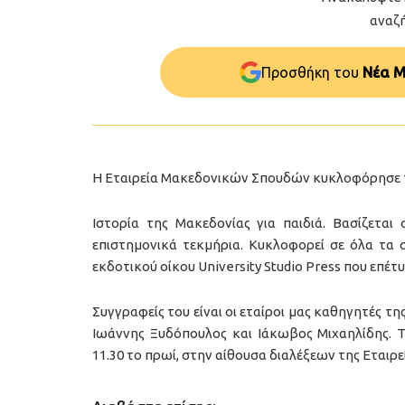
αναζ
Προσθήκη του
Νέα Μ
Η Εταιρεία Μακεδονικών Σπουδών κυκλοφόρησε τ
Ιστορία της Μακεδονίας για παιδιά. Βασίζεται
επιστημονικά τεκμήρια. Κυκλοφορεί σε όλα τα 
εκδοτικού οίκου University Studio Press που επέτ
Συγγραφείς του είναι οι εταίροι μας καθηγητές τ
Ιωάννης Ξυδόπουλος και Ιάκωβος Μιχαηλίδης. Το
11.30 το πρωί, στην αίθουσα διαλέξεων της Εταιρ