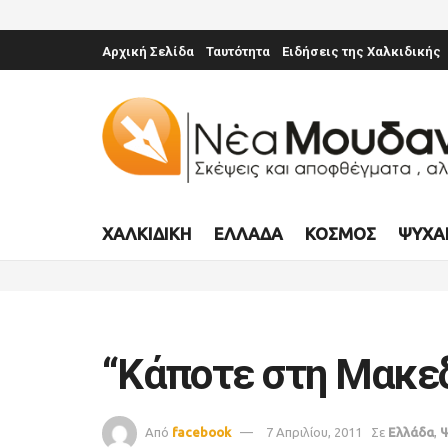
Αρχική Σελίδα
Ταυτότητα
Ειδήσεις της Χαλκιδικής
ΧΑΛΚΙΔΙΚΉ
ΕΛΛΆΔΑ
ΚΌΣΜΟΣ
ΨΥΧΑ
“Κάποτε στη Μακε
Από
facebook
7 Απριλίου, 2011
Σε
Ελλάδα
,
Ψ