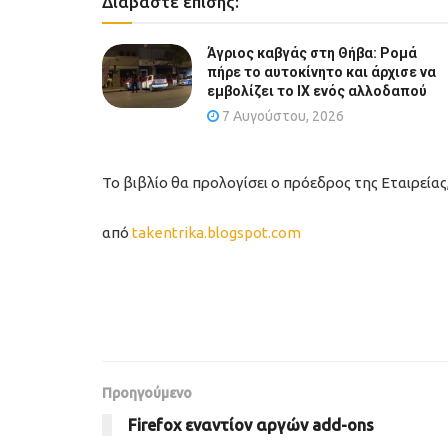
Διαβάστε επίσης:
Άγριος καβγάς στη Θήβα: Ρομά
πήρε το αυτοκίνητο και άρχισε να
εμβολίζει το ΙΧ ενός αλλοδαπού
7 Αυγούστου, 2026
Το βιβλίο θα προλογίσει ο πρόεδρος της Εταιρείας,
από
takentrika.blogspot.com
Προηγούμενο
Firefox εναντίον αργών add-ons