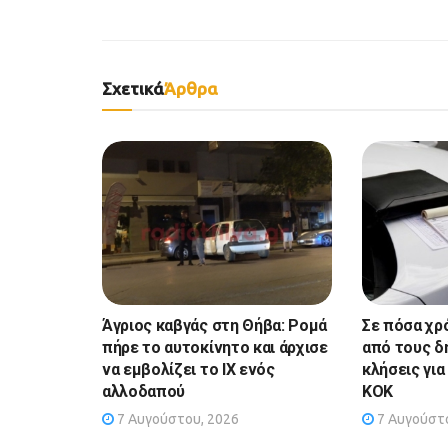
Σχετικά
Άρθρα
Άγριος καβγάς στη Θήβα: Ρομά
Σε πόσα χρ
πήρε το αυτοκίνητο και άρχισε
από τους δ
να εμβολίζει το ΙΧ ενός
κλήσεις γι
αλλοδαπού
ΚΟΚ
7 Αυγούστου, 2026
7 Αυγούστο