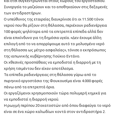
και έτσι συγκεντρώνεται στους χώρους του εργοστασίου.
Συνεργεία το μαζεύουν και το αποθηκεύουν στις δεξαμενές
των αντιδραστήρων.
Ο υπεύθυνος της εταιρείας διευκρίνισε ότι οι 11.500 τόνοι
νερού που θα ρίξουν στη θάλασσα, περιέχουν ραδιενέργεια
100 φορές ψηλότερα από τα επιτρεπτά επίπεδα αλλά δεν
είναι επικίνδυνο για τη δημόσια υγεία. «Δεν έχουμε άλλη
επιλογή από το να απορρίψουμε αυτό το μολυσμένο νερό
στη θάλασσα ως μέτρο ασφαλείας», τόνισε ο εκπρόσωπος
της ιαπωνικής κυβέρνησης Γιούκιο Εντάνο.
Οι χθεσινές προσπάθειες να εμποδιστεί η διαρροή με τη
χρήση τσιμέντου δεν είχαν αποτέλεσμα.
Τα επίπεδα ραδιενέργειας στη θάλασσα γύρω από το
πυρηνικό εργοστάσιο της Φουκουσίμα είναι 4.000 φορές
πάνω από τα επιτρεπτά όρια.
Οι εργαζόμενοι χρησιμοποιούν τώρα πολυμερή χημικά για
να εμποδιστεί η διαρροή νερού.
Η ρωγμή περίπου 20 εκατοστών από όπου διαφεύγει το νερό
είναι σε ένα χώρο καλωδίων κοντά στον αντιδραστήρα 2.